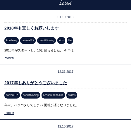
Latest
01.10.2018
2018年も宜しくお願いします
Academy
barreWRX
condithioning
kids
life
2018年がスタートし、10日経ちました。 今年は...
more
12.31.2017
2017年もありがとうございました
barreWRX
condithioning
Lesson schedule
pilates
年末、バタバタしてしまい 更新が遅くなりました。 ...
more
12.10.2017