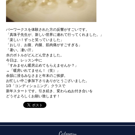
バーワークスを体験された方の反響がすごいです。
「真珠子先生が、新しい世界に連れて行ってくれました。」
「楽しい！ずっと笑っていました」
「おしり、お腹、内腿、筋肉痛がすごすぎる」
「暑い。凄い汗」
水のボトルがどんどん空きました。
今日は、レッスン中に
「すみません暖房止めてもらえませんか？」
→「暖房いれてません！（笑）」
余韻に浸るみなさまと年末のご挨拶。
お忙しい中ご参加下さりありがとうございました。
1/3「コンディショニング」クラスで
新年スタートです。引き続き、変わらぬお付き合いを
どうぞよろしくお願い致します！
Category