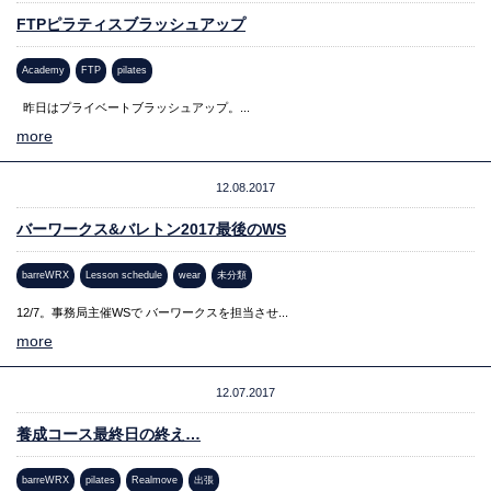
FTPピラティスブラッシュアップ
Academy
FTP
pilates
昨日はプライベートブラッシュアップ。...
more
12.08.2017
バーワークス&バレトン2017最後のWS
barreWRX
Lesson schedule
wear
未分類
12/7。事務局主催WSで バーワークスを担当させ...
more
12.07.2017
養成コース最終日の終え…
barreWRX
pilates
Realmove
出張