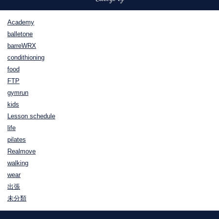
Academy
balletone
barreWRX
condithioning
food
FTP
gymrun
kids
Lesson schedule
life
pilates
Realmove
walking
wear
出張
未分類