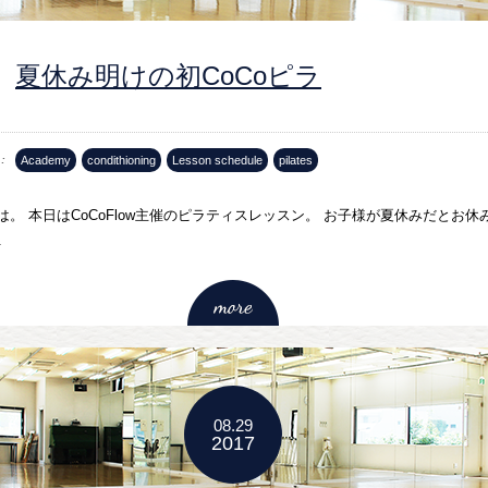
夏休み明けの初CoCoピラ
Academy
condithioning
Lesson schedule
pilates
は。 本日はCoCoFlow主催のピラティスレッスン。 お子様が夏休みだとお休
.
08.29
2017