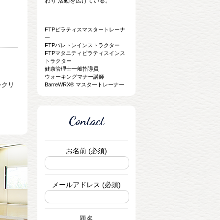
わり 活動を広げている。
FTPピラティスマスタートレーナ
ー
FTPバレトンインストラクター
FTPマタニティピラティスインス
トラクター
健康管理士一般指導員
ウォーキングマナー講師
をクリ
BarreWRX® マスタートレーナー
Contact
お名前 (必須)
メールアドレス (必須)
題名