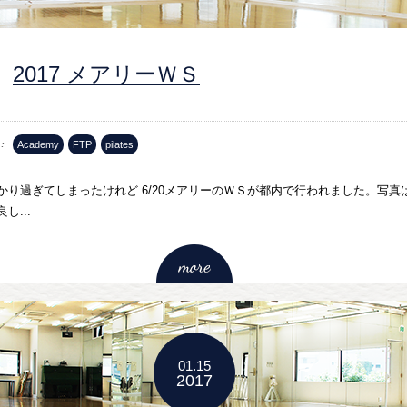
2017 メアリーＷＳ
Academy
FTP
pilates
かり過ぎてしまったけれど 6/20メアリーのＷＳが都内で行われました。写真
し...
01.15
2017