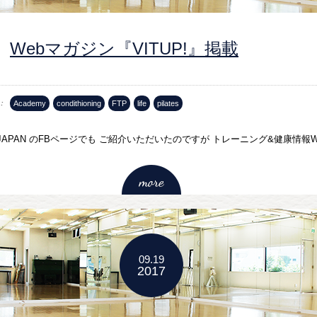
Webマガジン『VITUP!』掲載
Academy
condithioning
FTP
life
pilates
JAPAN のFBページでも ご紹介いただいたのですが トレーニング&健康情報We
09.19
2017