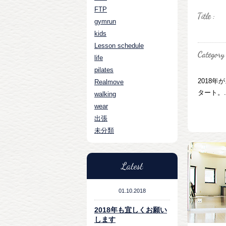
FTP
gymrun
kids
Lesson schedule
life
pilates
2018
Realmove
タート。..
walking
wear
出張
未分類
Latest
01.10.2018
2018年も宜しくお願い
します