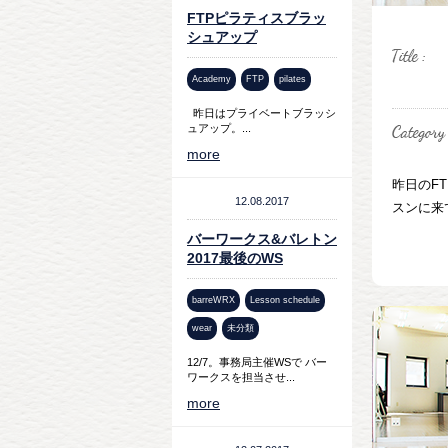
FTPピラティスブラッ
シュアップ
Academy
FTP
pilates
昨日はプライベートブラッシ
ュアップ。...
more
昨日のF
12.08.2017
スンに来て
バーワークス&バレトン
2017最後のWS
barreWRX
Lesson schedule
wear
未分類
12/7。事務局主催WSで バー
ワークスを担当させ...
more