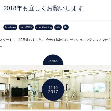
2018年も宜しくお願いします
Academy
barreWRX
condithioning
kids
life
年がスタートし、10日経ちました。 今年は1/3のコンディショニングレッスンか
.
12.10
2017