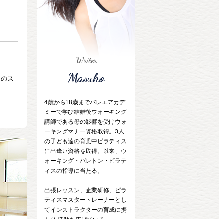
Writer
Masuko
らのス
4歳から18歳までバレエアカデ
ミーで学び結婚後ウォーキング
講師である母の影響を受けウォ
ーキングマナー資格取得。3人
の子ども達の育児中ピラティス
に出逢い資格を取得。以来、ウ
ォーキング・バレトン・ピラテ
ィスの指導に当たる。
出張レッスン、企業研修、ピラ
ティスマスタートレーナーとし
てインストラクターの育成に携