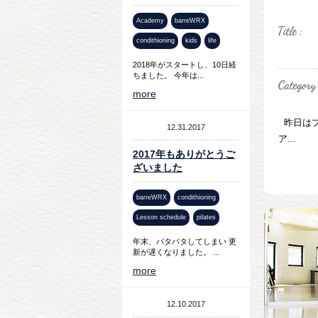
Academy
barreWRX
condithioning
kids
life
2018年がスタートし、10日経
ちました。 今年は...
more
昨日はプ
12.31.2017
ア...
2017年もありがとうご
ざいました
barreWRX
condithioning
Lesson schedule
pilates
年末、バタバタしてしまい 更
新が遅くなりました。 ...
more
12.10.2017