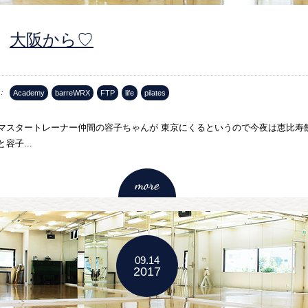
大阪から♡
Academy
barreWRX
FTP
life
pilates
マスタートレーナー仲間の容子ちゃんが 東京にくるというので今夜は恵比寿
容子...
09.14
2017