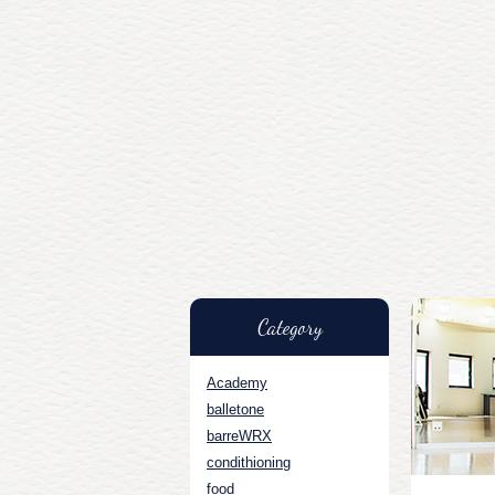
Category
Academy
balletone
barreWRX
condithioning
food