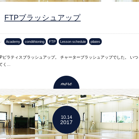
FTPブラッシュアップ
Academy
condithioning
FTP
Lesson schedule
pilates
TPピラティスブラッシュアップ。 チャーターブラッシュアップでした。 いつ
く...
10.14
2017