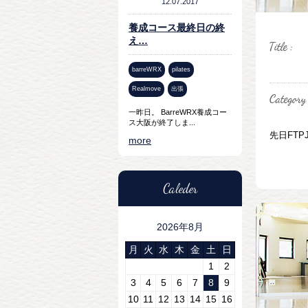
12.07.2017
養成コース最終日の終
え…
barreWRX
pilates
Realmove
出張
一昨日。 BarreWRX養成コー
ス大阪が終了しま...
先日FTP
more
Caleder
2026年8月
月
火
水
木
金
土
日
1
2
3
4
5
6
7
8
9
10
11
12
13
14
15
16