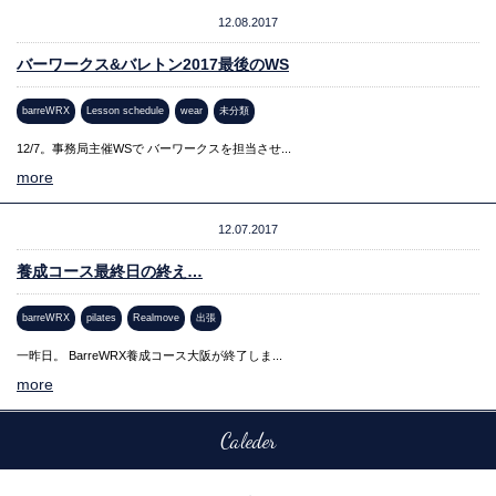
12.08.2017
バーワークス&バレトン2017最後のWS
barreWRX
Lesson schedule
wear
未分類
12/7。事務局主催WSで バーワークスを担当させ...
more
12.07.2017
養成コース最終日の終え…
barreWRX
pilates
Realmove
出張
一昨日。 BarreWRX養成コース大阪が終了しま...
more
Caleder