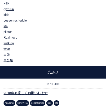
FTP
gymrun
kids
Lesson schedule
life
pilates
Realmove
walking
wear
出張
未分類
Latest
01.10.2018
2018年も宜しくお願いします
Academy
barreWRX
condithioning
kids
life