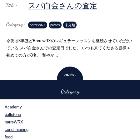
スパ白金さんの査定
barreWRX
pilates
未分類
今夜は3年ほどBarrewRXのレギュラーレッスンを継続させていただい
ている スパ白金さんでの査定日でした。 いつも来てくださる皆様＋
初めての方が3名。 和やか...
Category
Academy
balletone
barreWRX
condithioning
food