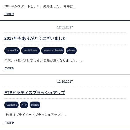
2018年がスタートし、10日経ちました。 今年は...
more
12.31.2017
2017年もありがとうございました
barreWRX
condithioning
Lesson schedule
pilates
年末、バタバタしてしまい 更新が遅くなりました。 ...
more
12.10.2017
FTPピラティスブラッシュアップ
Academy
FTP
pilates
昨日はプライベートブラッシュアップ。...
more