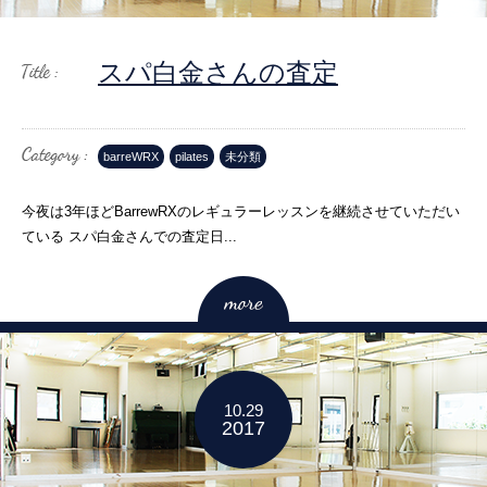
スパ白金さんの査定
barreWRX
pilates
未分類
今夜は3年ほどBarrewRXのレギュラーレッスンを継続させていただい
ている スパ白金さんでの査定日...
10.29
2017