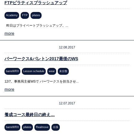
FTPピラティスブラッシュアップ
Academy
FTP
pilates
昨日はプライベートブラッシュアップ。...
more
12.08.2017
バーワークス&バレトン2017最後のWS
barreWRX
Lesson schedule
wear
未分類
12/7。事務局主催WSで バーワークスを担当させ...
more
12.07.2017
養成コース最終日の終え…
barreWRX
pilates
Realmove
出張