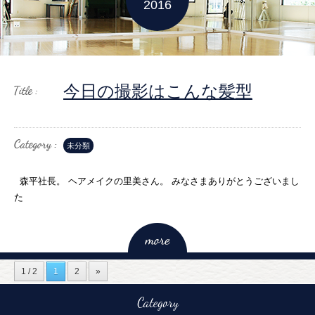
2016
今日の撮影はこんな髪型
未分類
森平社長。 ヘアメイクの里美さん。 みなさまありがとうございまし
た
1 / 2
1
2
»
Category