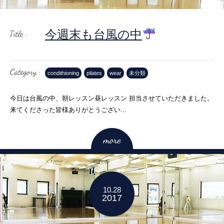
今週末も台風の中
condithioning
pilates
wear
未分類
今日は台風の中、朝レッスン昼レッスン 担当させていただきました。
来てくださった皆様ありがとうござい...
10.28
2017