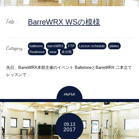
BarreWRX WSの模様
balletone
barreWRX
FTP
Lesson schedule
pilates
Realmove
wear
未分類
先日、BarreWRX本部主催のイベント BalletoneとBarreWRX 二本立て
レッスンで ...
09.13
2017