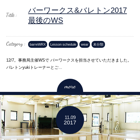
バーワークス&バレトン2017
最後のWS
barreWRX
Lesson schedule
wear
未分類
12/7。事務局主催WSで バーワークスを担当させていただきました。
バレトンyukiトレーナーとご...
11.09
2017