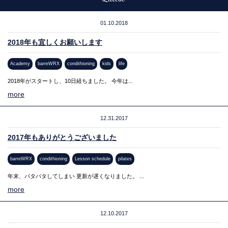
01.10.2018
2018年も宜しくお願いします
Academy
barreWRX
condithioning
kids
life
2018年がスタートし、10日経ちました。 今年は...
more
12.31.2017
2017年もありがとうございました
barreWRX
condithioning
Lesson schedule
pilates
年末、バタバタしてしまい 更新が遅くなりました。 ...
more
12.10.2017