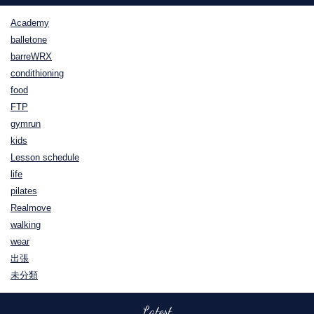
Academy
balletone
barreWRX
condithioning
food
FTP
gymrun
kids
Lesson schedule
life
pilates
Realmove
walking
wear
出張
未分類
Latest