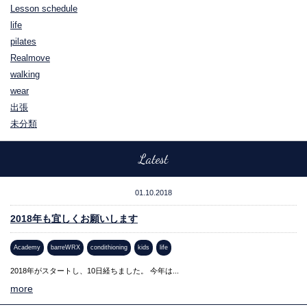
Lesson schedule
life
pilates
Realmove
walking
wear
出張
未分類
Latest
01.10.2018
2018年も宜しくお願いします
Academy
barreWRX
condithioning
kids
life
2018年がスタートし、10日経ちました。 今年は...
more