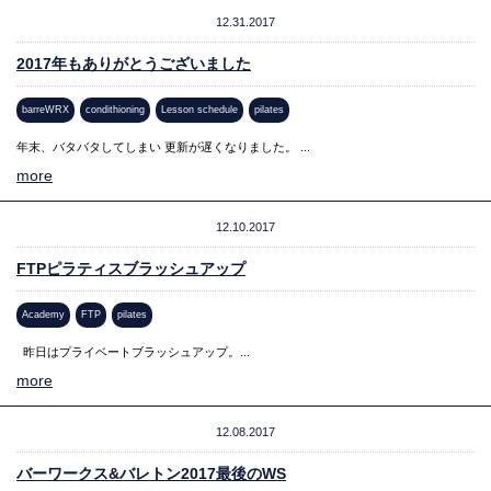
12.31.2017
2017年もありがとうございました
barreWRX
condithioning
Lesson schedule
pilates
年末、バタバタしてしまい 更新が遅くなりました。 ...
more
12.10.2017
FTPピラティスブラッシュアップ
Academy
FTP
pilates
昨日はプライベートブラッシュアップ。...
more
12.08.2017
バーワークス&バレトン2017最後のWS