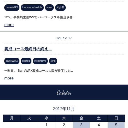
barreWRX
Lesson schedule
wear
未分類
12/7。事務局主催WSで バーワークスを担当させ...
more
12.07.2017
養成コース最終日の終え…
barreWRX
pilates
Realmove
出張
一昨日。 BarreWRX養成コース大阪が終了しま...
more
Caleder
2017年11月
月
火
水
木
金
土
日
1
2
3
4
5